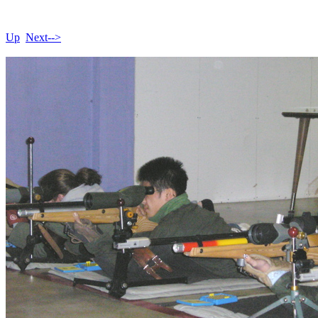
Up
Next-->